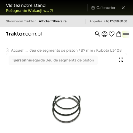
Visitez notre stand
Calendrier
Pożegnanie Wakacji w...
Showroom
Traktor.com.pl
Afficher l'itinéraire
Appeler
+48 17 858 58 58
Accueil
...
Jeu de segments de piston / 87 mm / Kubota L3408
1
personne
regarde Jeu de segments de piston