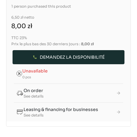
1 person purchased this product
6,50 zł
netto
8,00 zł
TTC 23%
Prix le plus bas des 30 derniers jours :
8,00 zł
DEMANDEZ LA DISPONIBILITÉ
Unavailable
0 pcs
On order
See details
Leasing & financing for businesses
See details