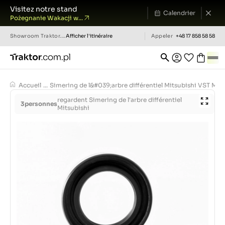
Visitez notre stand
Calendrier
Pożegnanie Wakacji w...
Showroom
Traktor.com.pl
Afficher l'itinéraire
Appeler
+48 17 858 58 58
Accueil
...
Simering de l&#039;arbre différentiel Mitsubishi VST MT
regardent Simering de l'arbre différentiel
3
personnes
Mitsubishi