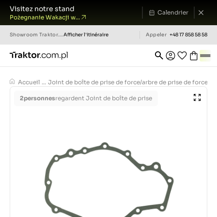
Visitez notre stand
Calendrier
Pożegnanie Wakacji w...
Showroom
Traktor.com.pl
Afficher l'itinéraire
Appeler
+48 17 858 58 58
Accueil
...
Joint de boîte de prise de force/arbre de prise de force Y
2
personnes
regardent Joint de boîte de prise