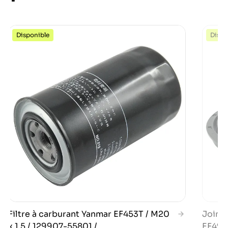
Disponible
Dispo
Filtre à carburant Yanmar EF453T / M20
Joint 
x 1,5 / 129907-55801 /...
EF494T