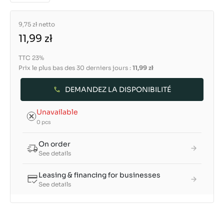
9,75 zł
netto
11,99 zł
TTC 23%
Prix le plus bas des 30 derniers jours :
11,99 zł
DEMANDEZ LA DISPONIBILITÉ
Unavailable
0 pcs
On order
See details
Leasing & financing for businesses
See details