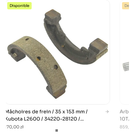
Disponible
Dernie
Mâchoires de frein / 35 x 153 mm /
Arbre 
Kubota L2600 / 34220-28120 /...
10T/24
170,00 zł
859,00 