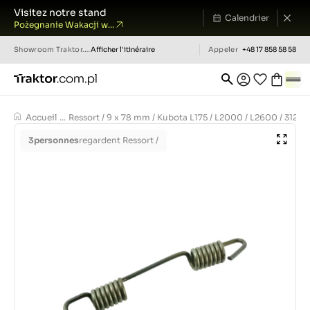
Visitez notre stand
Calendrier
Pożegnanie Wakacji w...
Showroom
Traktor.com.pl
Afficher l'itinéraire
Appeler
+48 17 858 58 58
Accueil
...
Ressort / 9 x 78 mm / Kubota L175 / L2000 / L2600 / 3122
3
personnes
regardent Ressort /