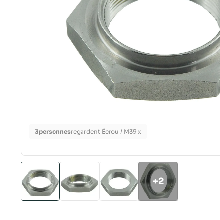
3
personnes
regardent Écrou / M39 x
+2