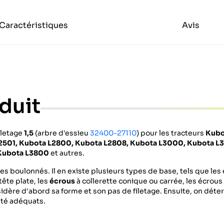
Caractéristiques
Avis
duit
iletage
1,5
(arbre d'essieu
32400-27110
) pour les tracteurs
Kubo
2501,
Kubota L2800, Kubota L2808, Kubota L3000, Kubota L
Kubota L3800
et autres.
s boulonnés. Il en existe plusieurs types de base, tels que les
tête plate, les
écrous
à collerette conique ou carrée, les écrou
nsidère d'abord sa forme et son pas de filetage. Ensuite, on dét
reté adéquats.