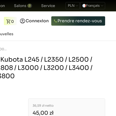
ion
Salons
Service
PLN
Français
3
Connexion
Prendre rendez-vous
0
uvelles
Écrou / M39 x 1,5 / Kubota L245 / L2350 / L2500 / L2501 / L2800 / L2808 / L3000 / L3200 / L3400 / L3408 / L3700 / L3800
/ Kubota L245 / L2350 / L2500 /
2808 / L3000 / L3200 / L3400 /
L3800
36,59 zł
netto
45,00 zł