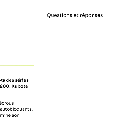
Questions et réponses
ta
des
séries
3200, Kubota
 écrous
s autobloquants,
ermine son