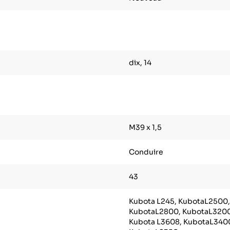
dix, 14
M39 x 1,5
Conduire
43
Kubota L245, KubotaL2500,
KubotaL2800, KubotaL3200
Kubota L3608, KubotaL340