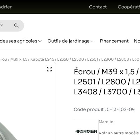
drier
Contact
Coopérat
deuses agricoles
Outils de jardinage
Financement
No
Écrou / M39 x 1,5 
L2501 / L2800 / L
L3408 / L3700 / 
Code produit : 5-13-102-09
Marque
Voir un autre modèle