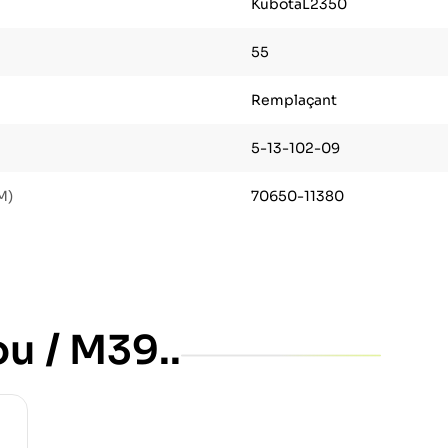
KubotaL2350
55
Remplaçant
5-13-102-09
M)
70650-11380
ou / M39..