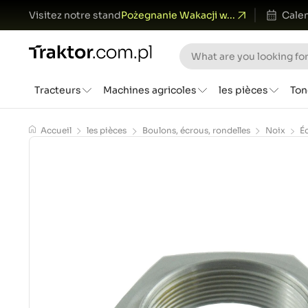
Visitez notre stand
Pożegnanie Wakacji w...
Calen
Tracteurs
Machines agricoles
les pièces
Ton
Accueil
les pièces
Boulons, écrous, rondelles
Noix