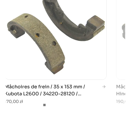
Mâchoires de frein / 35 x 153 mm /
Mâchoi
Kubota L2600 / 34220-28120 /...
Hinomo
170,00 zł
190,00 