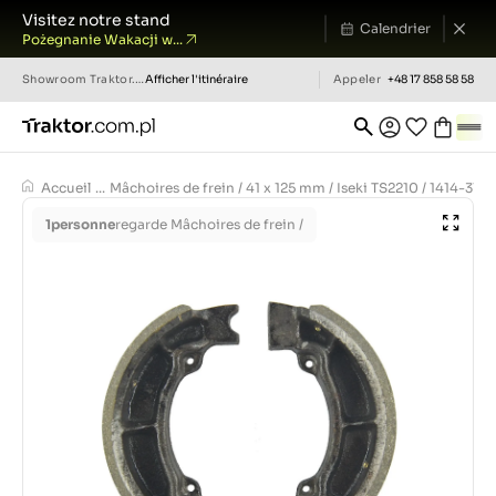
Visitez notre stand
Calendrier
Pożegnanie Wakacji w...
Showroom
Traktor.com.pl
Afficher l'itinéraire
Appeler
+48 17 858 58 58
Accueil
...
Mâchoires de frein / 41 x 125 mm / Iseki TS2210 / 1414-3
1
personne
regarde Mâchoires de frein /