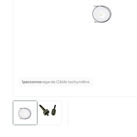
1
personne
regarde Câble tachymètre