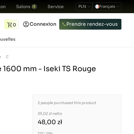
ion
Salons
Service
PLN
Français
3
Connexion
Prendre rendez-vous
0
uvelles
r
Câble tachymètre 1600 mm - Iseki TS Rouge
 1600 mm - Iseki TS Rouge
2 people purchased this product
39,02 zł
netto
48,00 zł
TTC 23%