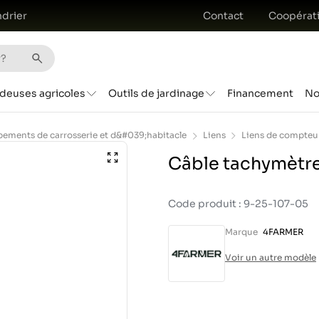
drier
Contact
Coopérat
deuses agricoles
Outils de jardinage
Financement
No
pements de carrosserie et d&#039;habitacle
Liens
Liens de compteu
Câble tachymètre
Code produit : 9-25-107-05
Marque
4FARMER
Voir un autre modèle