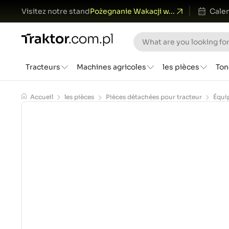
Visitez notre stand
Pożegnanie Wakacji w...
Calen
Tracteurs
Machines agricoles
les pièces
Ton
Accueil
les pièces
Pièces détachées pour tracteur
Équi