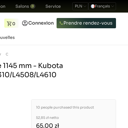
ion
Salons
Service
PLN
Français
3
Connexion
Prendre rendez-vous
0
uvelles
r
Câble tachymètre 1145 mm - Kubota L3600/L4200/L4310/L4508/L4610
 1145 mm - Kubota
310/L4508/L4610
10 people purchased this product
52,85 zł
netto
65,00 zł