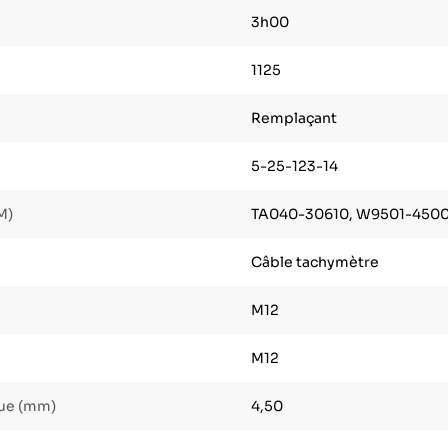
3h00
1125
Remplaçant
5-25-123-14
M)
TA040-30610, W9501-4500
Câble tachymètre
M12
M12
que (mm)
4,50