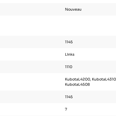
Nouveau
1145
Links
1110
KubotaL4200, KubotaL4310,
KubotaL4508
1145
7