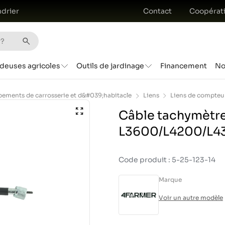
drier
Contact
Coopérat
deuses agricoles
Outils de jardinage
Financement
No
pements de carrosserie et d&#039;habitacle
Liens
Liens de compteu
Câble tachymètre
L3600/L4200/L4
Code produit : 5-25-123-14
Marque
Voir un autre modèle