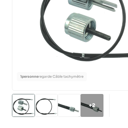
1
personne
regarde Câble tachymètre
+2