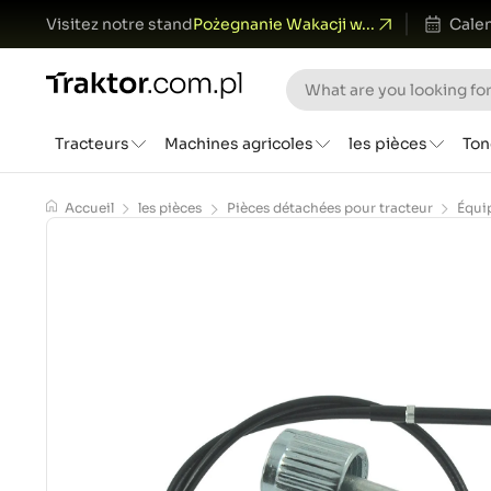
Visitez notre stand
Pożegnanie Wakacji w...
Calen
Tracteurs
Machines agricoles
les pièces
Ton
Accueil
les pièces
Pièces détachées pour tracteur
Équi