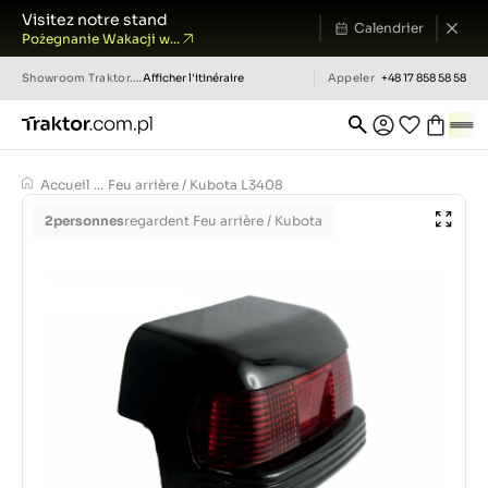
Visitez notre stand
Calendrier
Pożegnanie Wakacji w...
Showroom
Traktor.com.pl
Afficher l'itinéraire
Appeler
+48 17 858 58 58
Accueil
...
Feu arrière / Kubota L3408
2
personnes
regardent Feu arrière / Kubota