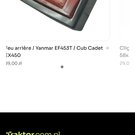
Feu arrière / Yanmar EF453T / Cub Cadet
Cligno
EX450
58x58
89,00 zł
29,00 z