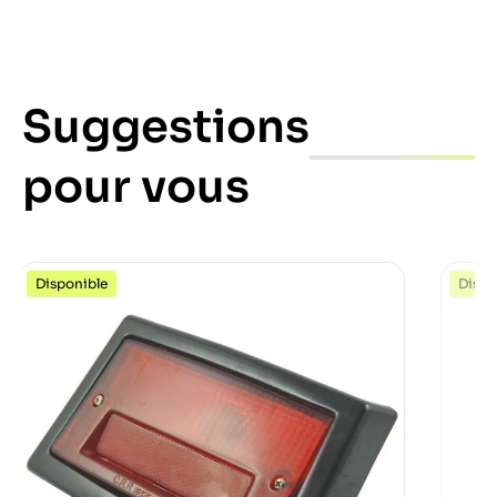
Suggestions
pour vous
Disponible
Dispo