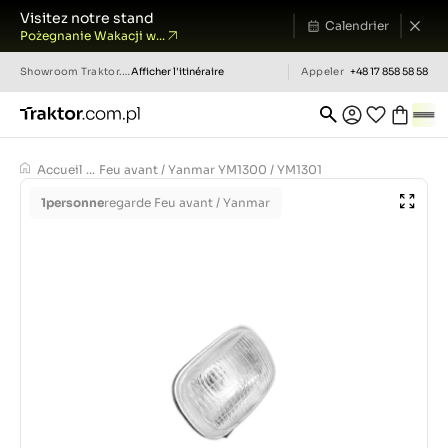
Visitez notre stand
Calendrier
Pożegnanie Wakacji w...
Showroom
Traktor.com.pl
Afficher l'itinéraire
Appeler
+48 17 858 58 58
Accueil
...
Feu avant / Yanmar YM1300 / YM1301
1
personne
regarde Feu avant / Yanmar