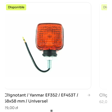
Disponible
Dispo
Clignotant / Yanmar EF352 / EF453T /
Cligno
58x58 mm / Universel
62,00 z
29,00 zł