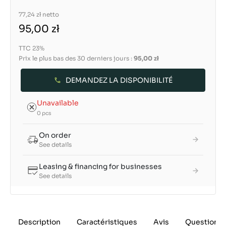
77,24 zł
netto
95,00 zł
TTC 23%
Prix le plus bas des 30 derniers jours :
95,00 zł
DEMANDEZ LA DISPONIBILITÉ
Unavailable
0 pcs
On order
See details
Leasing & financing for businesses
See details
Description
Caractéristiques
Avis
Questions 