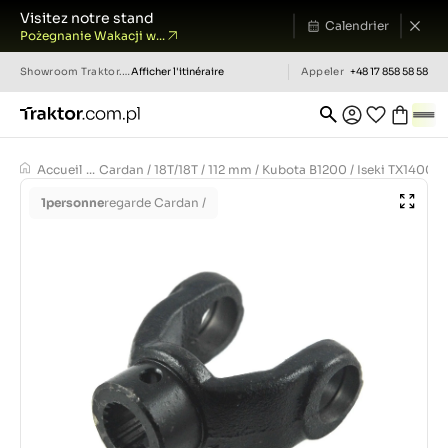
Visitez notre stand
Calendrier
Pożegnanie Wakacji w...
Showroom
Traktor.com.pl
Afficher l'itinéraire
Appeler
+48 17 858 58 58
Accueil
...
Cardan / 18T/18T / 112 mm / Kubota B1200 / Iseki TX1400/
1
personne
regarde Cardan /