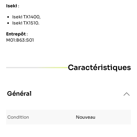
Iseki
:
Iseki TX1400,
Iseki TX1510.
Entrepôt
:
M01:B63:S01
Caractéristiques
Général
Condition
Nouveau