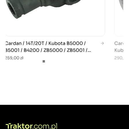
Cardan / 14T/20T / Kubota B5000 /
Cardan
B5001 / B4200 / ZB5000 / ZB5001 /...
Kubot
259,00 zł
290,00