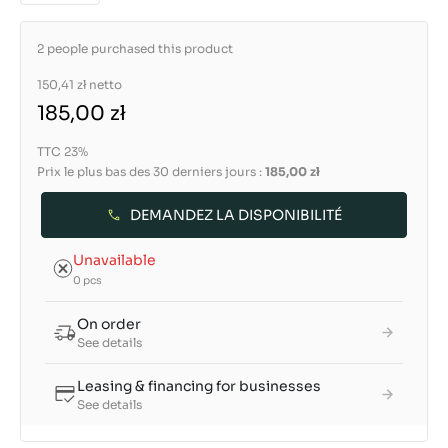
2 people purchased this product
150,41 zł
netto
185,00 zł
TTC 23%
Prix le plus bas des 30 derniers jours :
185,00 zł
DEMANDEZ LA DISPONIBILITÉ
Unavailable
0 pcs
On order
See details
Leasing & financing for businesses
See details