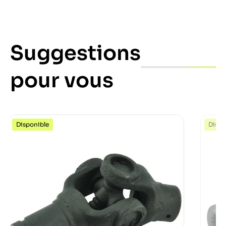
Suggestions
pour vous
Disponible
Dispo