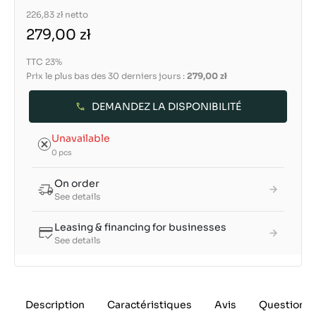
226,83 zł
netto
279,00 zł
TTC 23%
Prix le plus bas des 30 derniers jours :
279,00 zł
DEMANDEZ LA DISPONIBILITÉ
Unavailable
0 pcs
On order
See details
Leasing & financing for businesses
See details
Description
Caractéristiques
Avis
Questions 