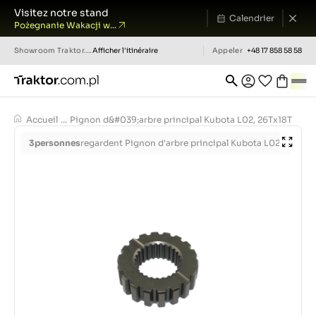
Visitez notre stand
Calendrier
Pożegnanie Wakacji w...
Showroom
Traktor.com.pl
Afficher l'itinéraire
Appeler
+48 17 858 58 58
Accueil
...
Pignon d&#039;arbre principal Kubota L02, 26Tx18T
3
personnes
regardent Pignon d'arbre principal Kubota L02,