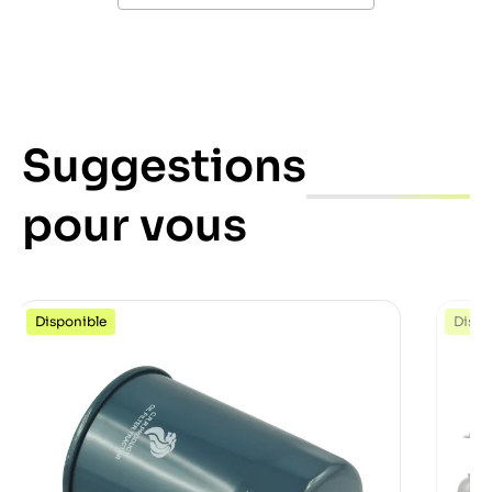
Suggestions
pour vous
Disponible
Dispo