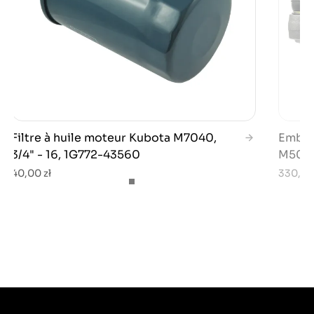
Filtre à huile moteur Kubota M7040,
Embou
3/4" - 16, 1G772-43560
M5000
40,00 zł
330,00