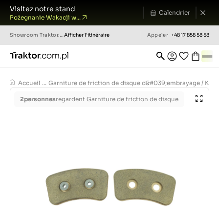
Visitez notre stand
Calendrier
Pożegnanie Wakacji w...
Showroom
Traktor.com.pl
Afficher l'itinéraire
Appeler
+48 17 858 58 58
Accueil
...
Garniture de friction de disque d&#039;embrayage / Ku
2
personnes
regardent Garniture de friction de disque