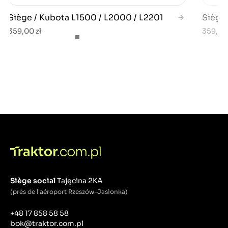
Siège / Kubota L1500 / L2000 / L2201
Siège 
359,00 zł
359,00 
Siège social
Tajęcina 2KA
(près de l'aéroport Rzeszów-Jasionka)
+48 17 858 58 58
bok@traktor.com.pl