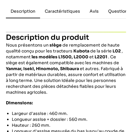
Description
Caractéristiques
Avis
Questions 
Description du produit
Nous présentons un
siège
de remplacement de haute
qualité conçu pour les tracteurs
Kubota
de la série
L02
,
notamment
les modèles L1500, L2000
et
L2201
. Ce
siège est également compatible avec les machines de
Yanmar, Iseki, Hinomoto, Shibaura
et autres. Fabriqué à
partir de matériaux durables, assure confort et utilisation
à long terme. Une solution idéale pour les personnes
recherchant des pièces détachées fiables pour leurs
machines agricoles.
Dimensions:
Largeur d'assise : 460 mm.
Longueur assise + dossier : 560 mm.
Hauteur : 260 mm.
Longueur d'assise mesurée du bas jusqu'au coude de