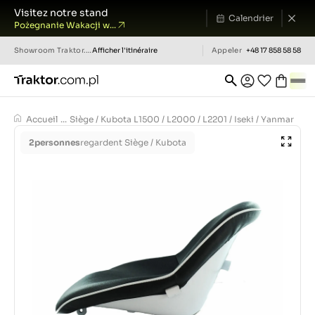
Visitez notre stand
Calendrier
Pożegnanie Wakacji w...
Showroom
Traktor.com.pl
Afficher l'itinéraire
Appeler
+48 17 858 58 58
Accueil
...
Siège / Kubota L1500 / L2000 / L2201 / Iseki / Yanmar
2
personnes
regardent Siège / Kubota