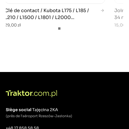
Clé de contact / Kubota L175 / L185 /
Joint
L210 / L1500 / L1801 / L2000...
34 mm 
29,00 zł
15,00 z
Siège social
Tajęcina 2KA
(près de l'aéroport Rzeszów-Jasionka)
+48 17 858 58 58