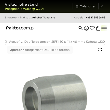
Visitez notre stand
Calendrier
Pożegnanie Wakacji w...
Showroom
Traktor.com.pl
Afficher l'itinéraire
Appeler
+48 17 858 58 58
Accueil
...
Douille de torsion 25/31,50 x 41 x 46 mm / Kubota L2200 /
2
personnes
regardent Douille de torsion