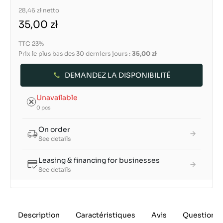
28,46 zł
netto
35,00 zł
TTC 23%
Prix le plus bas des 30 derniers jours :
35,00 zł
DEMANDEZ LA DISPONIBILITÉ
Unavailable
0 pcs
On order
See details
Leasing & financing for businesses
See details
Description
Caractéristiques
Avis
Questions 