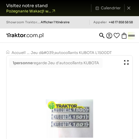
Visitez notre stand
Calendrier
Pożegnanie Wakacji w...
Showroom
Traktor.com.pl
Afficher l'itinéraire
Appeler
+48 17 858 58 58
Accueil
...
Jeu d&#039;autocollants KUBOTA L1500DT
1
personne
regarde Jeu d'autocollants KUBOTA