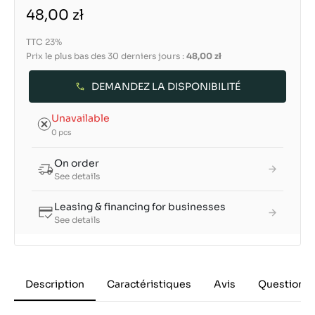
48,00 zł
TTC 23%
Prix le plus bas des 30 derniers jours :
48,00 zł
DEMANDEZ LA DISPONIBILITÉ
Unavailable
0 pcs
On order
See details
Leasing & financing for businesses
See details
Description
Caractéristiques
Avis
Questions 