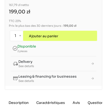
161,79 zł
netto
199,00 zł
TTC 23%
Prix le plus bas des 30 derniers jours :
199,00 zł
Ajouter au panier
Disponible
2 pieces
Delivery
See details
Leasing & financing for businesses
See details
Description
Caractéristiques
Avis
Questions 