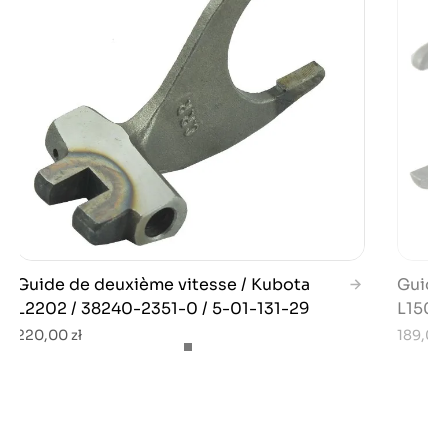
Guide de deuxième vitesse / Kubota
Guide
L2202 / 38240-2351-0 / 5-01-131-29
L1501
220,00 zł
189,00 