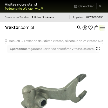
Visitez notre stand
Calendrier
Pożegnanie Wakacji w...
Showroom
Traktor.com.pl
Afficher l'itinéraire
Appeler
+48 17 858 58 58
Accueil
...
Levier de deuxième vitesse, sélecteur de 2e vitesse Kubo
3
personnes
regardent Levier de deuxième vitesse, sélecteur