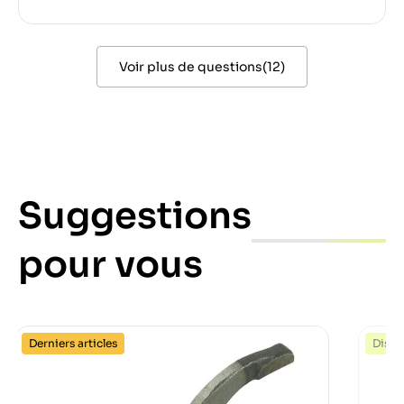
Voir plus de questions
(
12
)
Suggestions
pour vous
Derniers articles
Dispo