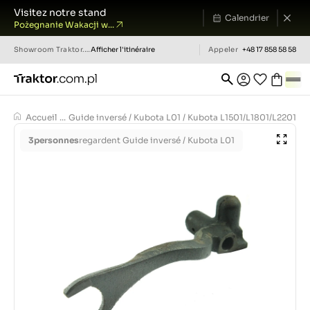
Visitez notre stand
Calendrier
Pożegnanie Wakacji w...
Showroom
Traktor.com.pl
Afficher l'itinéraire
Appeler
+48 17 858 58 58
Accueil
...
Guide inversé / Kubota L01 / Kubota L1501/L1801/L2201 / 
3
personnes
regardent Guide inversé / Kubota L01