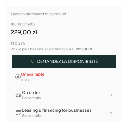
1 person purchased this product
186,18 zł
netto
229,00 zł
TTC 23%
Prix le plus bas des 30 derniers jours :
229,00 zł
DEMANDEZ LA DISPONIBILITÉ
Unavailable
0 pcs
On order
See details
Leasing & financing for businesses
See details