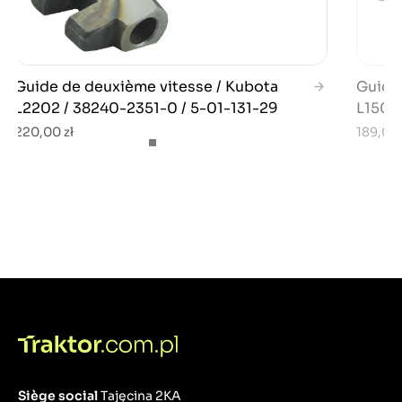
Guide de deuxième vitesse / Kubota
Guide
L2202 / 38240-2351-0 / 5-01-131-29
L1501
220,00 zł
189,00 
Siège social
Tajęcina 2KA