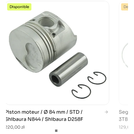
Disponible
Dernie
Piston moteur / Ø 84 mm / STD /
Segme
Shibaura N844 / Shibaura D258F
3T82B 
220,00 zł
129,00 