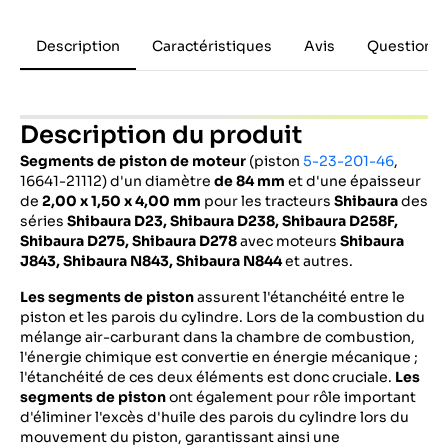
Description
Caractéristiques
Avis
Questions 
Description du produit
Segments de piston de moteur
(piston
5-23-201-46
,
16641-21112) d'un diamètre
de 84 mm
et d'une épaisseur
de
2,00 x 1,50 x 4,00 mm
pour les tracteurs
Shibaura
des
séries
Shibaura D23, Shibaura D238, Shibaura D258F,
Shibaura D275, Shibaura D278
avec moteurs
Shibaura
J843, Shibaura N843, Shibaura N844
et autres.
Les segments de piston
assurent l'étanchéité entre le
piston et les parois du cylindre. Lors de la combustion du
mélange air-carburant dans la chambre de combustion,
l'énergie chimique est convertie en énergie mécanique ;
l'étanchéité de ces deux éléments est donc cruciale.
Les
segments de piston
ont également pour rôle important
d'éliminer l'excès d'huile des parois du cylindre lors du
mouvement du piston, garantissant ainsi une