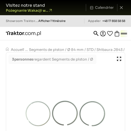
Visitez notre stand
Calendrier
Pożegnanie Wakacji w...
Showroom
Traktor.com.pl
Afficher l'itinéraire
Appeler
+48 17 858 58 58
Accueil
...
Segments de piston / Ø 84 mm / STD / Shibaura J843 / N84
3
personnes
regardent Segments de piston / Ø