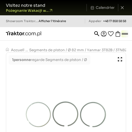
Visitez notre stand
Calendrier
Pożegnanie Wakacji w...
Showroom
Traktor.com.pl
Afficher l'itinéraire
Appeler
+48 17 858 58 58
Accueil
...
Segments de piston / Ø 82 mm / Yanmar 3T82B / 3TN82 / 3
1
personne
regarde Segments de piston / Ø