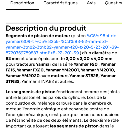
Description
Caractéristiques
Avis
Questions 
Description du produit
Segments de piston de moteur
(piston
%C5% 9Bci-do-
yanmar/809-t %C5% 82ok- %C3% B8-82-mm-std-
yanmar-3tn82-3tnb82-yanmar-f20-fx20-5-23-201-39-
8720769789887.html">5-23-201-39
) d'un diamètre de
82 mm
et d'une épaisseur de
2,00 x 2,00 x 4,00 mm
pour tracteurs
Yanmar
de la série
Yanmar F20
,
Yanmar
F215, Yanmar FX20,
Yanmar YM2001, Yanmar YM2010,
Yanmar YM2020
avec
moteurs
Yanmar 3T82B, Yanmar
3TN82,
Yanmar 3TNA82 et autres.
Les segments de piston
fonctionnent comme des joints
entre le piston et les parois du cylindre. Lors de la
combustion du mélange carburé dans la chambre du
moteur, l'énergie chimique est échangée contre de
l'énergie mécanique, c'est pourquoi nous nous soucions
de l'étanchéité de ces deux éléments. Le deuxième rôle
important que jouent
les segments de piston
dans le