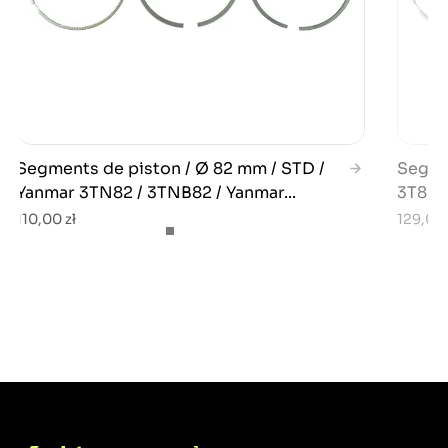
Segments de piston / Ø 82 mm / STD /
Segme
Yanmar 3TN82 / 3TNB82 / Yanmar...
3T82B 
110,00 zł
129,00 