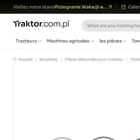
Visitez notre stand
Pożegnanie Wakacji w...
Calen
Tracteurs
Machines agricoles
les pièces
Ton
Accueil
les pièces
Pièces détachées pour tracteur
Mote