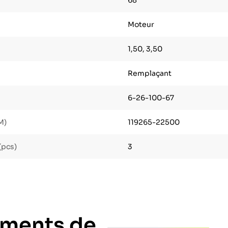
68
Moteur
1,50, 3,50
Remplaçant
6-26-100-67
M)
119265-22500
(pcs)
3
gments de..