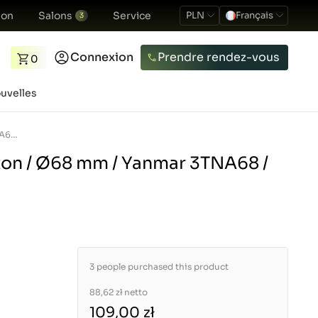
ion
Salons
Service
PLN
Français
3
Connexion
Prendre rendez-vous
0
uvelles
Segments de piston / Ø68 mm / Yanmar 3TNA68 / Yanmar Ke-3
on / Ø68 mm / Yanmar 3TNA68 /
3 people purchased this product
88,62 zł
netto
109,00 zł