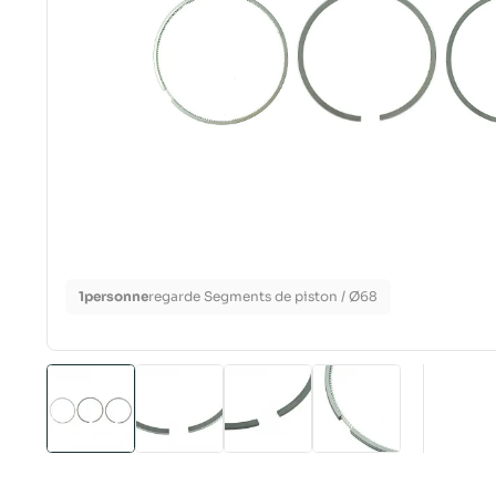
1
personne
regarde Segments de piston / Ø68