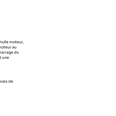
huile moteur,
moteur au
émarrage du
t une
ences de