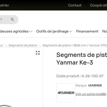
drier
Contact
Coopérat
deuses agricoles
Outils de jardinage
Financement
No
ur
Segments de piston
Segments de pist
Yanmar Ke-3
Code produit : 6-26-100-67
Marque
4FARMER
Voir un autre modèle