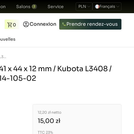
ion
Salons
Service
PLN
Français
3
Connexion
Prendre rendez-vous
0
uvelles
Bague de butée / 41 x 44 x 12 mm / Kubota L3408 / 45150-37490 / 5-14-105-02
41 x 44 x 12 mm / Kubota L3408 /
-14-105-02
12,20 zł
netto
15,00 zł
TTC 23%