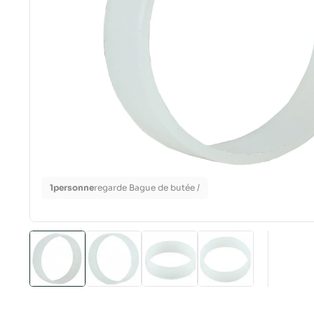
1
personne
regarde Bague de butée /