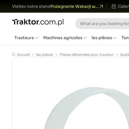
Visitez notre stand
Pożegnanie Wakacji w...
Calen
Tracteurs
Machines agricoles
les pièces
Ton
Accueil
les pièces
Pièces détachées pour tracteur
Syst