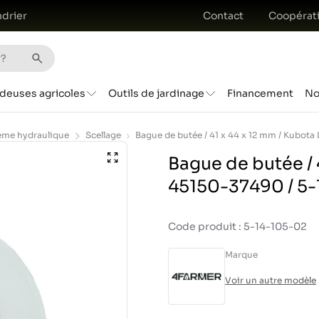
drier
Contact
Coopérat
deuses agricoles
Outils de jardinage
Financement
No
ème hydraulique
Scellage
Bague de butée / 
45150-37490 / 5
Code produit : 5-14-105-02
Marque
Voir un autre modèle