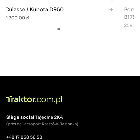
Culasse / Kubota D950
Pompe
B1750
2 200,00 zł
259,00 
Siège social
Tajęcina 2KA
(près de l'aéroport Rzeszów-Jasionka)
+48 17 858 58 58