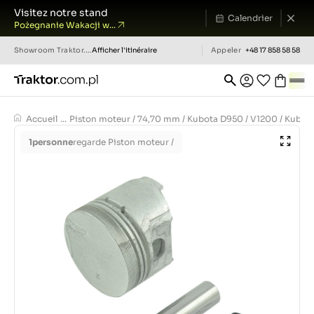
Visitez notre stand
Calendrier
Pożegnanie Wakacji w...
Showroom
Traktor.com.pl
Afficher l'itinéraire
Appeler
+48 17 858 58 58
Accueil
...
Piston moteur / 74,70 mm / Kubota D950 / V1200 / Kubota B
1
personne
regarde Piston moteur /