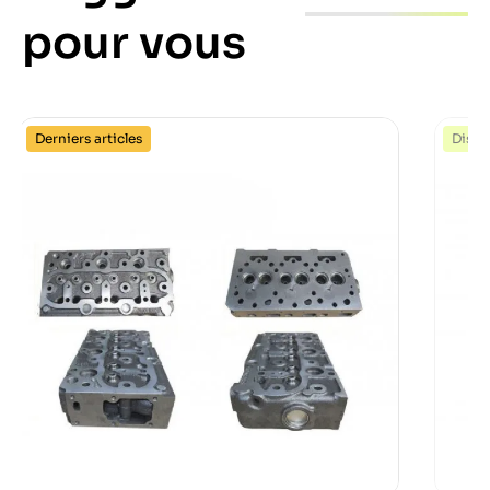
pour vous
Derniers articles
Dispo