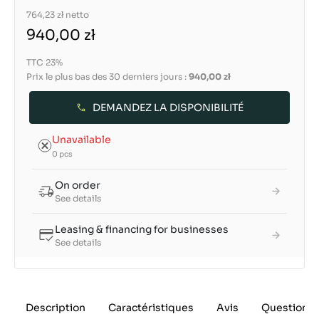
764,23 zł
netto
940,00 zł
TTC 23%
Prix le plus bas des 30 derniers jours :
940,00 zł
DEMANDEZ LA DISPONIBILITÉ
Unavailable
0 pcs
On order
See details
Leasing & financing for businesses
See details
Description
Caractéristiques
Avis
Questions 