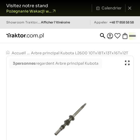
Visitez notre stand
Calendrier
Pożegnanie Wakacji w...
Showroom
Traktor.com.pl
Afficher l'itinéraire
Appeler
+48 17 858 58 58
Accueil
...
Arbre principal Kubota L2600 10Tx18Tx13Tx16Tx12T
3
personnes
regardent Arbre principal Kubota