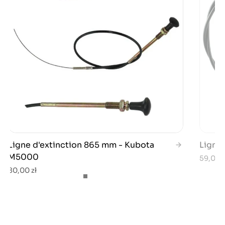
Ligne d'extinction 865 mm - Kubota
Ligne
M5000
59,00 z
80,00 zł