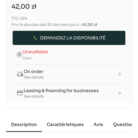
42,00 zł
TTC 23%
Prix le plus bas des 30 derniers jours :
42,00 zł
DEMANDEZ LA DISPONIBILITÉ
Unavailable
0 pcs
On order
See details
Leasing & financing for businesses
See details
Description
Caractéristiques
Avis
Questions 