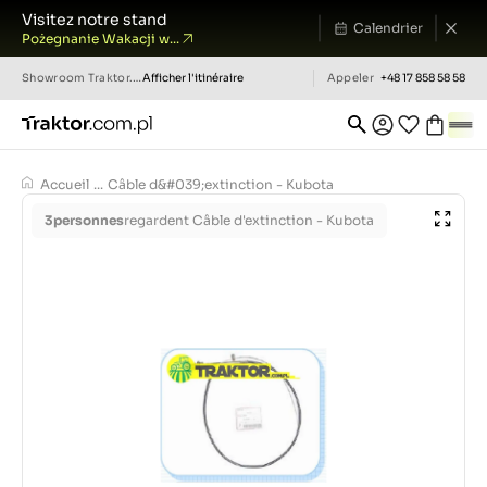
Visitez notre stand
Calendrier
Pożegnanie Wakacji w...
Showroom
Traktor.com.pl
Afficher l'itinéraire
Appeler
+48 17 858 58 58
Accueil
...
Câble d&#039;extinction - Kubota
3
personnes
regardent Câble d'extinction - Kubota