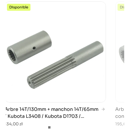
Disponible
Dispo
Arbre 14T/130mm + manchon 14T/65mm
Arbre 
/ Kubota L3408 / Kubota D1703 /...
connec
134,00 zł
195,00 