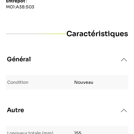
Entrepôt
:
M01:A38:S03
Caractéristiques
Général
Condition
Nouveau
Autre
Longueur totale (mm)
155