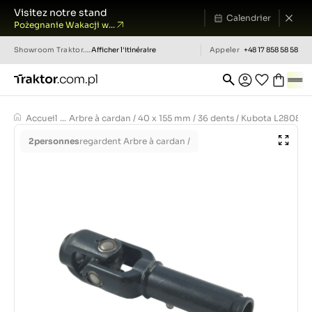
Visitez notre stand
Calendrier
Pożegnanie Wakacji w...
Showroom
Traktor.com.pl
Afficher l'itinéraire
Appeler
+48 17 858 58 58
Accueil
...
Arbre à cardan / 40 x 155 mm / 36 dents / Kubota L2808 /
2
personnes
regardent Arbre à cardan /