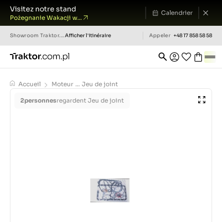
Visitez notre stand
Calendrier
Pożegnanie Wakacji w...
Showroom
Traktor.com.pl
Afficher l'itinéraire
Appeler
+48 17 858 58 58
Accueil
Moteur
...
Jeu de joint
2
personnes
regardent Jeu de joint