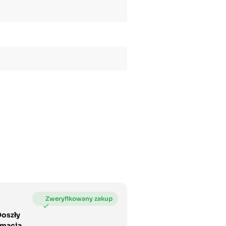
Doszły
amacja