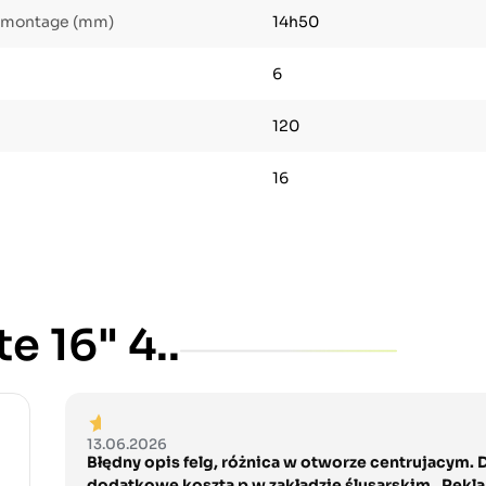
e montage (mm)
14h50
6
120
16
e 16" 4..
13.06.2026
Błędny opis felg, różnica w otworze centrujacym. 
dodatkowe koszta p w zakładzie ślusarskim . Rekl