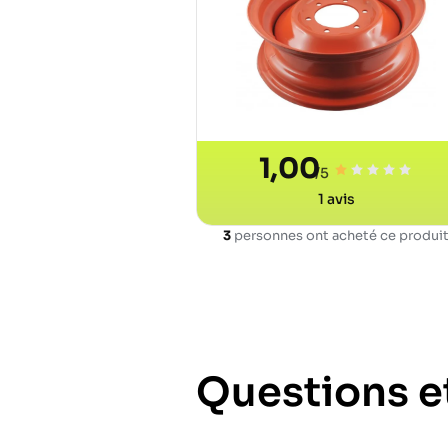
1,00
/5
1
avis
3
personnes ont acheté ce produi
Questions e