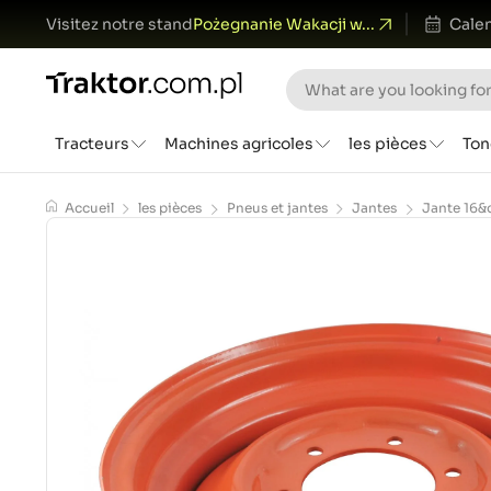
Visitez notre stand
Pożegnanie Wakacji w...
Calen
Tracteurs
Machines agricoles
les pièces
Ton
Accueil
les pièces
Pneus et jantes
Jantes
Jante 16&