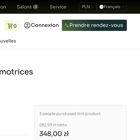
ion
Salons
Service
PLN
Français
3
Connexion
Prendre rendez-vous
0
uvelles
 motrices
3 people purchased this product
282,93 zł
netto
348,00 zł