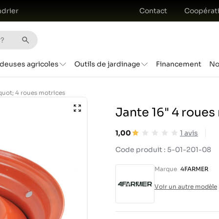
drier
Contact
Coopérat
deuses agricoles
Outils de jardinage
Financement
No
quot; 4 roues motrices
Jante 16" 4 roues
1,00
1
avis
Code produit : 5-01-201-08
Marque
4FARMER
Voir un autre modèle