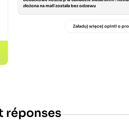
złożona na mail została bez odzewu
Załaduj więcej opinii o pr
t
t réponses