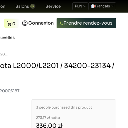
ion
Salons
Service
PLN
Français
3
Connexion
Prendre rendez-vous
0
uvelles
Pignon / 28T / Kubota L2000/L2201 / 34200-23134 / 5-19-116-05
ubota L2000/L2201 / 34200-23134 /
 L2000/28T
3 people purchased this product
273,17 zł
netto
336,00 zł