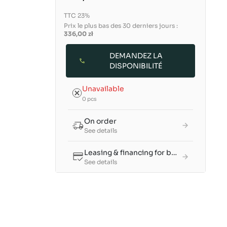
TTC 23%
Prix le plus bas des 30 derniers jours :
336,00 zł
DEMANDEZ LA
DISPONIBILITÉ
Unavailable
0 pcs
On order
See details
Leasing & financing for businesses
See details