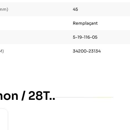
(mm)
45
Remplaçant
5-19-116-05
M)
34200-23134
on / 28T..