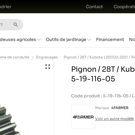
drier
Contact
Coopérat
deuses agricoles
Outils de jardinage
Financement
No
ème de conduite
Engrenages
Pignon / 28T / K
5-19-116-05
Code produit : 5-19-116-05 /
Marque
4FARMER
Voir un autre modèle