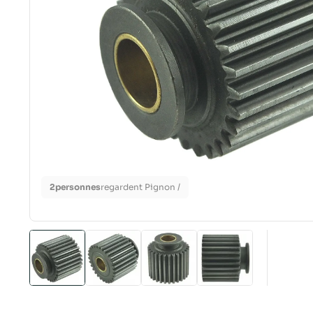
2
personnes
regardent Pignon /