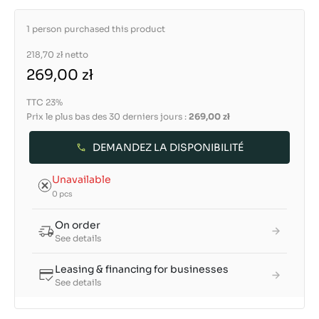
1 person purchased this product
218,70 zł
netto
269,00 zł
TTC 23%
Prix le plus bas des 30 derniers jours :
269,00 zł
DEMANDEZ LA DISPONIBILITÉ
Unavailable
0 pcs
On order
See details
Leasing & financing for businesses
See details