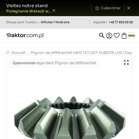
Visitez notre stand
Calendrier
Pożegnanie Wakacji w...
Showroom
Traktor.com.pl
Afficher l'itinéraire
Appeler
+48 17 858 58 58
Accueil
...
Pignon de différentiel 4WD 14Tx22T KUBOTA L02 (Top-pet
2
personnes
regardent Pignon de différentiel