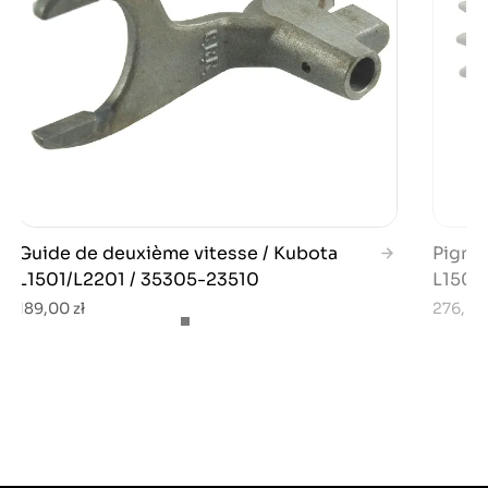
Guide de deuxième vitesse / Kubota
Pignon
L1501/L2201 / 35305-23510
L1501/
189,00 zł
276,00 