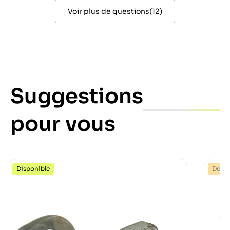
Voir plus de questions
(
12
)
Suggestions
pour vous
Disponible
Dernie