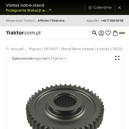
Visitez notre stand
Calendrier
Pożegnanie Wakacji w...
Showroom
Traktor.com.pl
Afficher l'itinéraire
Appeler
+48 17 858 58 58
Accueil
...
Pignon / 26T/45T / 2ème/3ème vitesse / Kubota L1501/L220
3
personnes
regardent Pignon /