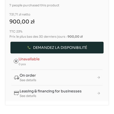
7 people purchased this product
731,71 zł
netto
900,00 zł
TTC 23%
Prix le plus bas des 30 derniers jours :
900,00 zł
DEMANDEZ LA DISPONIBILITÉ
Unavailable
0 pcs
On order
See details
Leasing & financing for businesses
See details