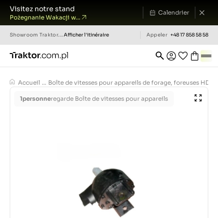
Visitez notre stand
Calendrier
Pożegnanie Wakacji w...
Showroom
Traktor.com.pl
Afficher l'itinéraire
Appeler
+48 17 858 58 58
Accueil
...
Boîte de vitesses pour appareils de forage, foreuses HD1
1
personne
regarde Boîte de vitesses pour appareils