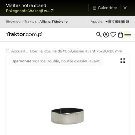
Visitez notre stand
Calendrier
Pożegnanie Wakacji w...
Showroom
Traktor.com.pl
Afficher l'itinéraire
Appeler
+48 17 858 58 58
Accueil
...
Douille, douille d&#039;essieu avant 75x80x25 mm
1
personne
regarde Douille, douille d'essieu avant