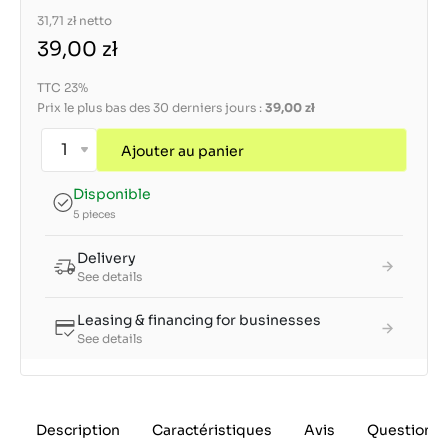
31,71 zł
netto
39,00 zł
TTC 23%
Prix le plus bas des 30 derniers jours :
39,00 zł
Ajouter au panier
Disponible
5 pieces
Delivery
See details
Leasing & financing for businesses
See details
Description
Caractéristiques
Avis
Questions 