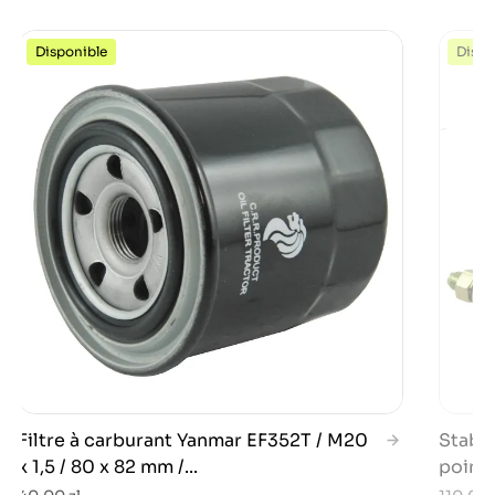
Disponible
Dispo
Filtre à carburant Yanmar EF352T / M20
Stabil
x 1,5 / 80 x 82 mm /...
points