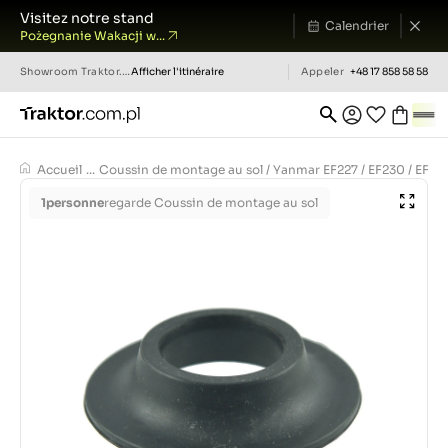
Visitez notre stand
Calendrier
Pożegnanie Wakacji w...
Showroom
Traktor.com.pl
Afficher l'itinéraire
Appeler
+48 17 858 58 58
Accueil
...
Coussin de montage au sol / Yanmar EF227 / EF230 / EF233 
1
personne
regarde Coussin de montage au sol