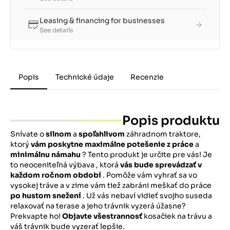
Leasing & financing for businesses
See details
Popis
Technické údaje
Recenzie
Popis produktu
Snívate o
silnom
a
spoľahlivom
záhradnom traktore,
ktorý
vám poskytne maximálne potešenie z práce
a
minimálnu námahu
? Tento produkt je určite pre vás! Je
to neoceniteľná výbava , ktorá
vás bude sprevádzať v
každom ročnom období
. Pomôže vám vyhrať sa vo
vysokej tráve a v zime vám tiež zabráni meškať do práce
po hustom snežení
. Už vás nebaví vidieť svojho suseda
relaxovať na terase a jeho trávnik vyzerá úžasne?
Prekvapte ho!
Objavte všestrannosť
kosačiek na trávu a
váš trávnik bude vyzerať lepšie.