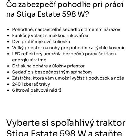
Čo zabezpečí pohodlie pri práci
na Stiga Estate 598 W?
Pohodlné, nastaviteľné sedadlo s tlmením nárazov
Funkčný volant s mäkkou rukoväťou
Dve protišmykové kolieska
Veľký priestor na nohy pre pohodlné a rýchle kosenie
LED reflektory umožnia bezpečnú prácu šetriacu
energiu aj v tme
Držiak na poháre a úložný priestor
Sedadlo s bezpečnostným spínačom
Zástrčka, ktorá vám umožní vyčistiť podvozok a nože
240 l zberač trávy
6 litrová palivová nádrž
Vyberte si spoľahlivý traktor
Stiga Estate 598 W a staňte