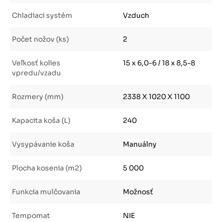
Chladiaci systém
Vzduch
Počet nožov (ks)
2
Veľkosť kolies
15 x 6,0-6 / 18 x 8,5-8
vpredu/vzadu
Rozmery (mm)
2338 X 1020 X 1100
Kapacita koša (L)
240
Vysypávanie koša
Manuálny
Plocha kosenia (m2)
5 000
Funkcia mulčovania
Možnosť
Tempomat
NIE