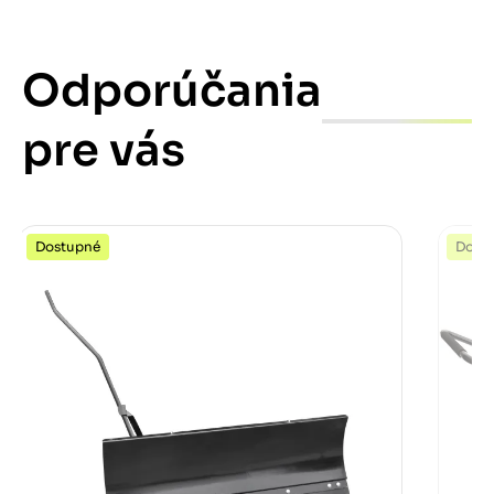
Odporúčania
pre vás
Dostupné
Dost