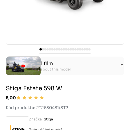
1 film
about this model
Stiga Estate 598 W
5,00
Kód produktu: 2T2630481/ST2
Značka
Stiga
Zobraziť iný model