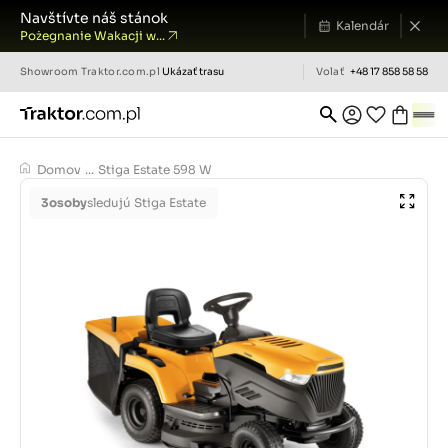
Navštívte náš stánok
Kalendár
Pożegnanie Wakacji w...
Showroom
Traktor.com.pl
Ukázať trasu
Volať
+48 17 858 58 58
Domov
...
Stiga Estate 598 W
3
osoby
sledujú Stiga Estate