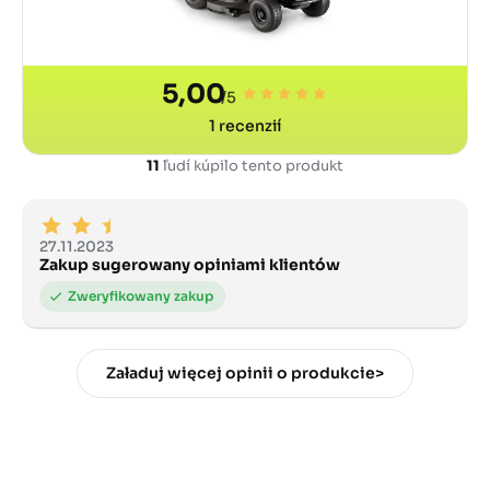
5,00
/5
1
recenzií
11
ľudí kúpilo tento produkt
27.11.2023
Zakup sugerowany opiniami klientów
Załaduj więcej opinii o produkcie>