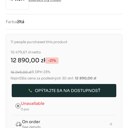
Farba
žltá
11 people purchased this product
10 479,67 zł
netto
12 890,00 zł
-21%
S DPH 23%
16 249,00 zł
Najnižšia cena za posledných 30 dní:
12 890,00 zł
OPÝTAJTE SA NA DOSTUPNOSŤ
Unavailable
0 pcs
On order
See details