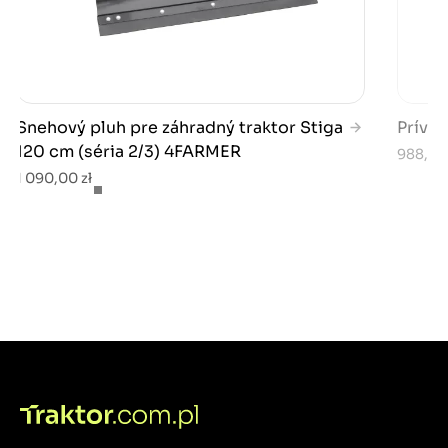
Snehový pluh pre záhradný traktor Stiga
Príve
120 cm (séria 2/3) 4FARMER
988,00 
1 090,00 zł