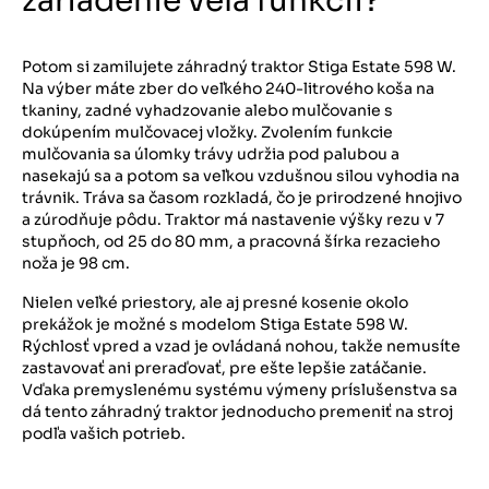
zariadenie veľa funkcií?
Potom si zamilujete záhradný traktor Stiga Estate 598 W.
Na výber máte zber do veľkého 240-litrového koša na
tkaniny, zadné vyhadzovanie alebo mulčovanie s
dokúpením mulčovacej vložky. Zvolením funkcie
mulčovania sa úlomky trávy udržia pod palubou a
nasekajú sa a potom sa veľkou vzdušnou silou vyhodia na
trávnik. Tráva sa časom rozkladá, čo je prirodzené hnojivo
a zúrodňuje pôdu. Traktor má nastavenie výšky rezu v 7
stupňoch, od 25 do 80 mm, a pracovná šírka rezacieho
noža je 98 cm.
Nielen veľké priestory, ale aj presné kosenie okolo
prekážok je možné s modelom Stiga Estate 598 W.
Rýchlosť vpred a vzad je ovládaná nohou, takže nemusíte
zastavovať ani preraďovať, pre ešte lepšie zatáčanie.
Vďaka premyslenému systému výmeny príslušenstva sa
dá tento záhradný traktor jednoducho premeniť na stroj
podľa vašich potrieb.