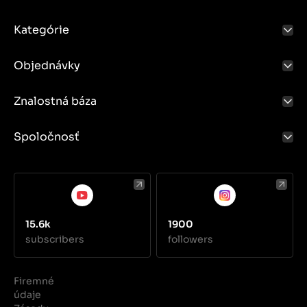
Kategórie
Objednávky
Znalostná báza
Spoločnosť
15.6k
1900
subscribers
followers
Firemné
údaje