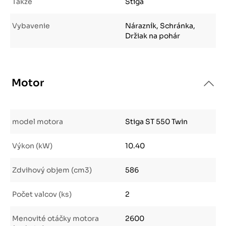
Takže
Stiga
Vybavenie
Nárazník, Schránka,
Držiak na pohár
Motor
model motora
Stiga ST 550 Twin
Výkon (kW)
10.40
Zdvihový objem (cm3)
586
Počet valcov (ks)
2
Menovité otáčky motora
2600