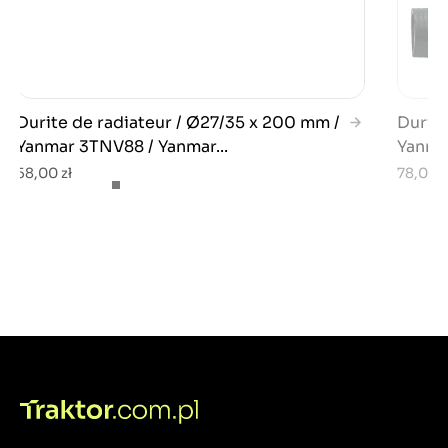
Durite de radiateur / Ø27/35 x 200 mm /
Durite
Yanmar 3TNV88 / Yanmar...
Yanma
58,00 zł
78,00 z