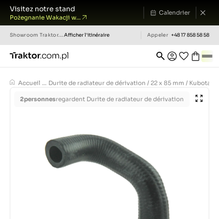
Visitez notre stand
Calendrier
Pożegnanie Wakacji w...
Showroom
Traktor.com.pl
Afficher l'itinéraire
Appeler
+48 17 858 58 58
Accueil
...
Durite de radiateur de dérivation / 22 x 85 mm / Kubota
2
personnes
regardent Durite de radiateur de dérivation