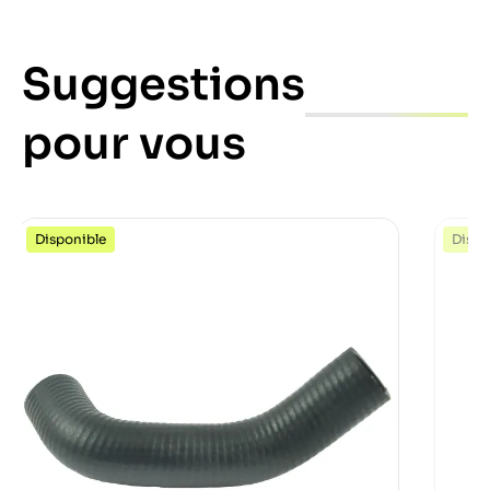
Suggestions
pour vous
Disponible
Dispo