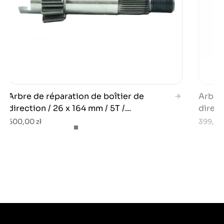
Arbre de réparation de boîtier de
Arbre 
direction / 26 x 164 mm / 5T /...
direct
600,00 zł
399,00 