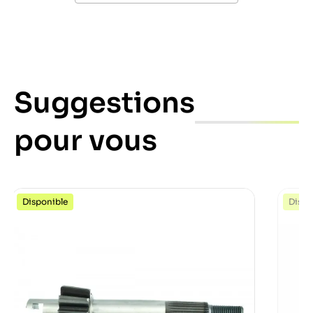
Suggestions
pour vous
Disponible
Dispo