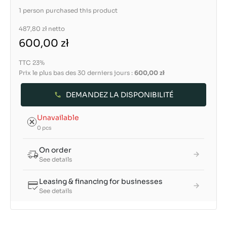
1 person purchased this product
487,80 zł
netto
600,00 zł
TTC 23%
Prix le plus bas des 30 derniers jours :
600,00 zł
DEMANDEZ LA DISPONIBILITÉ
Unavailable
0 pcs
On order
See details
Leasing & financing for businesses
See details