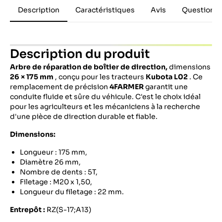
Description
Caractéristiques
Avis
Questions 
Description du produit
Arbre de réparation de boîtier de direction,
dimensions
26 × 175 mm
, conçu pour les tracteurs
Kubota L02
. Ce
remplacement de précision
4FARMER
garantit une
conduite fluide et sûre du véhicule. C'est le choix idéal
pour les agriculteurs et les mécaniciens à la recherche
d'une pièce de direction durable et fiable.
Dimensions:
Longueur : 175 mm,
Diamètre 26 mm,
Nombre de dents : 5T,
Filetage : M20 x 1,50,
Longueur du filetage : 22 mm.
Entrepôt :
RZ(S-17;A13)