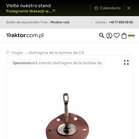
Visite nuestro stand
Calendario
Pożegnanie Wakacji w...
Salón de exposición
Traktor.com.pl
Mostrar ruta
Llamar
+48 17 858 58 58
Hogar
...
diafragma de la bomba de CA
1
persona
está viendo diafragma de la bomba de