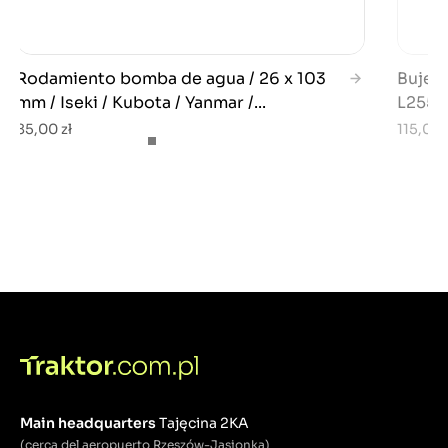
Rodamiento bomba de agua / 26 x 103
Buje 
mm / Iseki / Kubota / Yanmar /...
L2550 
85,00 zł
115,00 
Main headquarters
Tajęcina 2KA
(cerca del aeropuerto Rzeszów-Jasionka)