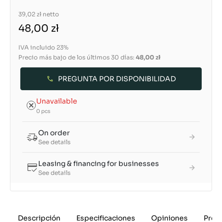
39,02 zł
netto
48,00 zł
IVA incluido 23%
Precio más bajo de los últimos 30 días:
48,00 zł
PREGUNTA POR DISPONIBILIDAD
Unavailable
0 pcs
On order
See details
Leasing & financing for businesses
See details
Descripción
Especificaciones
Opiniones
Preg