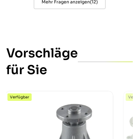
Mehr Fragen anzeigen
(
12
)
Vorschläge
für Sie
Verfügbar
Verfü