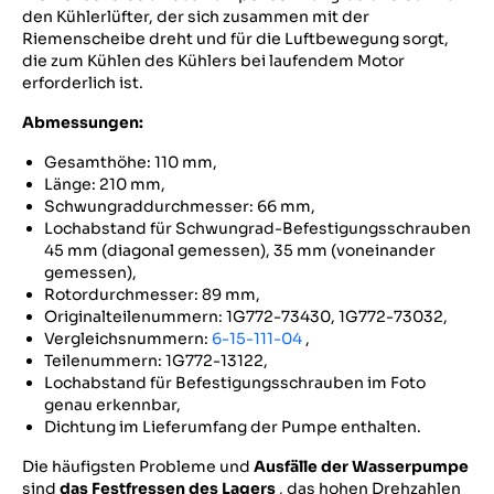
den Kühlerlüfter, der sich zusammen mit der
Riemenscheibe dreht und für die Luftbewegung sorgt,
die zum Kühlen des Kühlers bei laufendem Motor
erforderlich ist.
Abmessungen:
Gesamthöhe: 110 mm,
Länge: 210 mm,
Schwungraddurchmesser: 66 mm,
Lochabstand für Schwungrad-Befestigungsschrauben
45 mm (diagonal gemessen), 35 mm (voneinander
gemessen),
Rotordurchmesser: 89 mm,
Originalteilenummern: 1G772-73430, 1G772-73032,
Vergleichsnummern:
6-15-111-04
,
Teilenummern: 1G772-13122,
Lochabstand für Befestigungsschrauben im Foto
genau erkennbar,
Dichtung im Lieferumfang der Pumpe enthalten.
Die häufigsten Probleme und
Ausfälle der Wasserpumpe
sind
das Festfressen des Lagers
, das hohen Drehzahlen