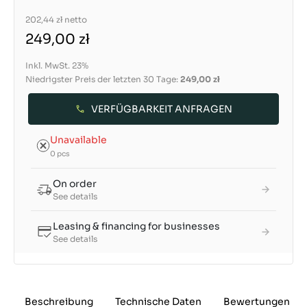
202,44 zł
netto
249,00 zł
Inkl. MwSt. 23%
Niedrigster Preis der letzten 30 Tage:
249,00 zł
VERFÜGBARKEIT ANFRAGEN
Unavailable
0 pcs
On order
See details
Leasing & financing for businesses
See details
Beschreibung
Technische Daten
Bewertungen