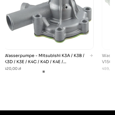
Wasserpumpe - Mitsubishi K3A / K3B /
Wasse
K3D / K3E / K4C / K4D / K4E /...
V1502
420,00 zł
459,99 