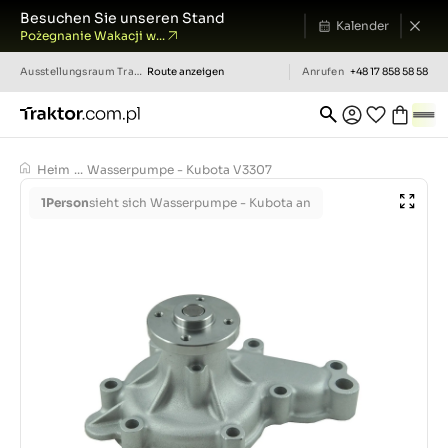
Besuchen Sie unseren Stand
Kalender
Pożegnanie Wakacji w...
Ausstellungsraum
Traktor.com.pl
Route anzeigen
Anrufen
+48 17 858 58 58
Heim
...
Wasserpumpe - Kubota V3307
1
Person
sieht sich Wasserpumpe - Kubota an