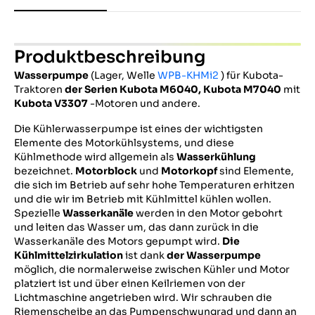
Produktbeschreibung
Wasserpumpe
(Lager, Welle
WPB-KHMi2
) für Kubota-
Traktoren
der Serien Kubota M6040,
Kubota
M7040
mit
Kubota V3307
-Motoren und andere.
Die Kühlerwasserpumpe ist eines der wichtigsten
Elemente des Motorkühlsystems, und diese
Kühlmethode wird allgemein als
Wasserkühlung
bezeichnet.
Motorblock
und
Motorkopf
sind Elemente,
die sich im Betrieb auf sehr hohe Temperaturen erhitzen
und die wir im Betrieb mit Kühlmittel kühlen wollen.
Spezielle
Wasserkanäle
werden in den Motor gebohrt
und leiten das Wasser um, das dann zurück in die
Wasserkanäle des Motors gepumpt wird.
Die
Kühlmittelzirkulation
ist dank
der Wasserpumpe
möglich, die normalerweise zwischen Kühler und Motor
platziert ist und über einen Keilriemen von der
Lichtmaschine angetrieben wird. Wir schrauben die
Riemenscheibe an das Pumpenschwungrad und dann an