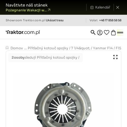
Navštivte náš stánek
Kalendář
Pożegnanie Wakacji w...
Showroom
Traktor.com.pl
Ukázat trasu
Volat
+48 17 858 58 58
Domov
...
Přítlačný kotouč spojky / 7 1/4&quot; / Yanmar F14 / F15 / F
2
osoby
sledují Přítlačný kotouč spojky /