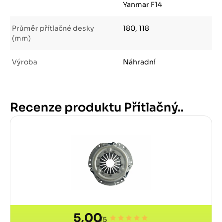
Yanmar F14
Průměr přítlačné desky
180, 118
(mm)
Výroba
Náhradní
Recenze produktu Přítlačný..
5,00
/5