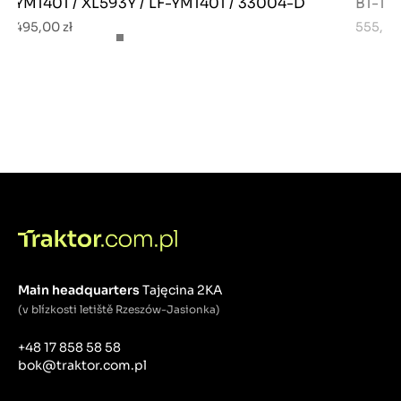
YM1401 / XL593Y / LF-YM1401 / 33004-D
B1-16 /
495,00 zł
555,00 
Main headquarters
Tajęcina 2KA
(v blízkosti letiště Rzeszów-Jasionka)
+48 17 858 58 58
bok@traktor.com.pl