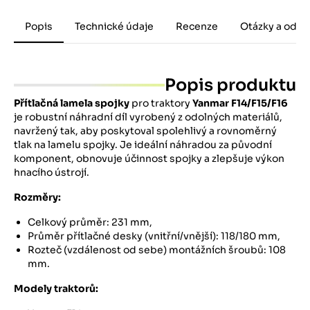
Popis
Technické údaje
Recenze
Otázky a odpo
Popis produktu
Přítlačná lamela spojky
pro traktory
Yanmar
F14/F15/F16
je robustní náhradní díl vyrobený z odolných materiálů,
navržený tak, aby poskytoval spolehlivý a rovnoměrný
tlak na lamelu spojky. Je ideální náhradou za původní
komponent, obnovuje účinnost spojky a zlepšuje výkon
hnacího ústrojí.
Rozměry:
Celkový průměr: 231 mm,
Průměr přítlačné desky (vnitřní/vnější): 118/180 mm,
Rozteč (vzdálenost od sebe) montážních šroubů: 108
mm.
Modely traktorů: