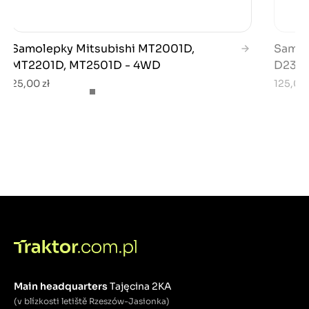
Samolepky Mitsubishi MT2001D,
Samol
MT2201D, MT2501D - 4WD
D235
25,00 zł
125,00 
Main headquarters
Tajęcina 2KA
(v blízkosti letiště Rzeszów-Jasionka)