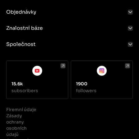
Objednávky
Znalostní báze
Společnost
15.6k
1900
subscribers
followers
Firemní údaje
Zásady
ochrany
osobních
údajů