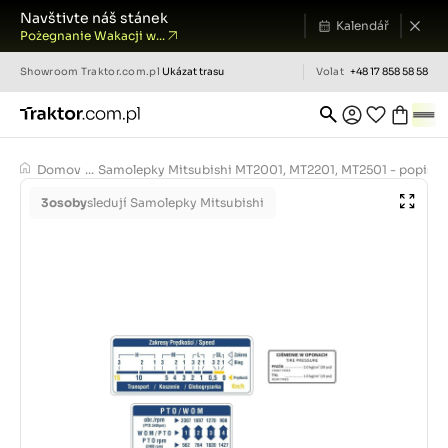
Navštivte náš stánek
Kalendář
Pożegnanie Wakacji w...
Showroom
Traktor.com.pl
Ukázat trasu
Volat
+48 17 858 58 58
Domov
...
Samolepky Mitsubishi MT2001, MT2201, MT2501 - popisy
3
osoby
sledují Samolepky Mitsubishi