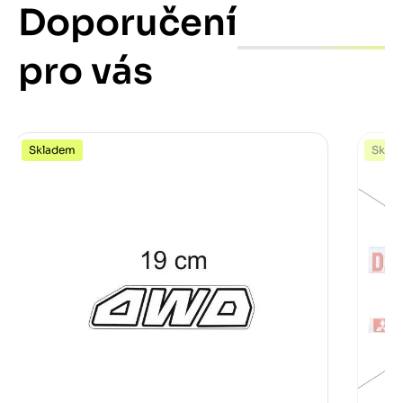
Doporučení
pro vás
Skladem
Skla