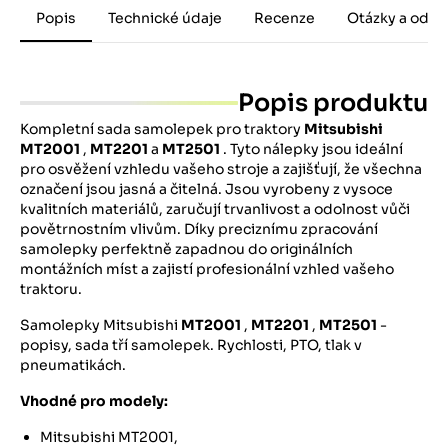
Popis
Technické údaje
Recenze
Otázky a odpo
Popis produktu
Kompletní sada samolepek pro traktory
Mitsubishi
MT2001
,
MT2201
a
MT2501
. Tyto nálepky jsou ideální
pro osvěžení vzhledu vašeho stroje a zajišťují, že všechna
označení jsou jasná a čitelná. Jsou vyrobeny z vysoce
kvalitních materiálů, zaručují trvanlivost a odolnost vůči
povětrnostním vlivům. Díky preciznímu zpracování
samolepky perfektně zapadnou do originálních
montážních míst a zajistí profesionální vzhled vašeho
traktoru.
Samolepky Mitsubishi
MT2001
,
MT2201
,
MT2501
-
popisy, sada tří samolepek. Rychlosti, PTO, tlak v
pneumatikách.
Vhodné pro modely:
Mitsubishi MT2001,