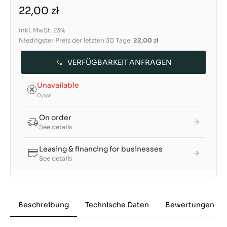
22,00 zł
Inkl. MwSt. 23%
Niedrigster Preis der letzten 30 Tage:
22,00 zł
VERFÜGBARKEIT ANFRAGEN
Unavailable
0 pcs
On order
See details
Leasing & financing for businesses
See details
Beschreibung
Technische Daten
Bewertungen