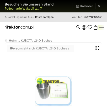
Besuchen Sie unseren Stand
Kalender
Pożegnanie Wakacji w...
Ausstellungsraum
Traktor.com.pl
Route anzeigen
Anrufen
+48 17 858 58 58
Heim
...
KUBOTA L240 Buchse
1
Person
sieht sich KUBOTA L240 Buchse an